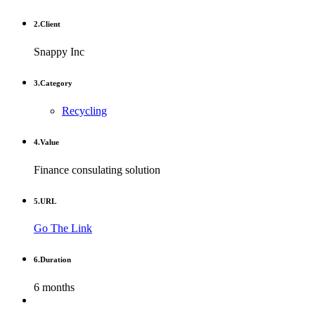
2.
Client
Snappy Inc
3.
Category
Recycling
4.
Value
Finance consulating solution
5.
URL
Go The Link
6.
Duration
6 months