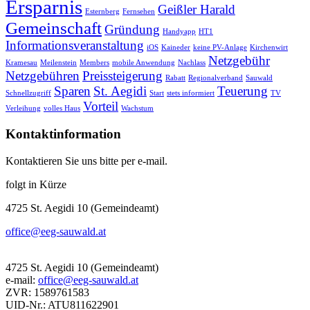
Ersparnis
Geißler Harald
Esternberg
Fernsehen
Gemeinschaft
Gründung
Handyapp
HT1
Informationsveranstaltung
iOS
Kaineder
keine PV-Anlage
Kirchenwirt
Netzgebühr
Kramesau
Meilenstein
Members
mobile Anwendung
Nachlass
Netzgebühren
Preissteigerung
Rabatt
Regionalverband
Sauwald
Sparen
St. Aegidi
Teuerung
Schnellzugriff
Start
stets informiert
TV
Vorteil
Verleihung
volles Haus
Wachstum
Kontaktinformation
Kontaktieren Sie uns bitte per e-mail.
folgt in Kürze
4725 St. Aegidi 10 (Gemeindeamt)
office@eeg-sauwald.at
4725 St. Aegidi 10 (Gemeindeamt)
e-mail:
office@eeg-sauwald.at
ZVR: 1589761583
UID-Nr.: ATU811622901