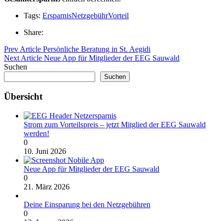
Tags:
Ersparnis
Netzgebühr
Vorteil
Share:
Prev Article
Persönliche Beratung in St. Aegidi
Next Article
Neue App für Mitglieder der EEG Sauwald
Suchen
Suchen
Übersicht
Strom zum Vorteilspreis – jetzt Mitglied der EEG Sauwald
werden!
0
10. Juni 2026
Neue App für Mitglieder der EEG Sauwald
0
21. März 2026
Deine Einsparung bei den Netzgebühren
0