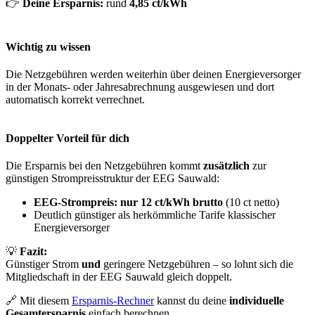
👉
Deine Ersparnis:
rund
4,85 ct/kWh
Wichtig zu wissen
Die Netzgebühren werden weiterhin über deinen Energieversorger
in der Monats- oder Jahresabrechnung ausgewiesen und dort
automatisch korrekt verrechnet.
Doppelter Vorteil für dich
Die Ersparnis bei den Netzgebühren kommt
zusätzlich
zur
günstigen Strompreisstruktur der EEG Sauwald:
EEG-Strompreis:
nur 12 ct/kWh brutto
(10 ct netto)
Deutlich günstiger als herkömmliche Tarife klassischer
Energieversorger
💡
Fazit:
Günstiger Strom
und
geringere Netzgebühren – so lohnt sich die
Mitgliedschaft in der EEG Sauwald gleich doppelt.
🔗 Mit diesem
Ersparnis-Rechner
kannst du deine
individuelle
Gesamtersparnis
einfach berechnen.