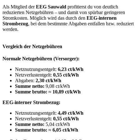
Als Mitglied der
EEG Sauwald
profitierst du von deutlich
reduzierten Netzgebühren – und damit von spürbar geringeren
Stromkosten. Möglich wird das durch den
EEG-internen
Strombezug
, bei dem bestimmte Abgaben entfallen bzw. reduziert
werden.
Vergleich der Netzgebühren
Normale Netzgebühren (Versorger):
Netznutzungsentgelt:
6,23 ct/kWh
Netzverlustentgelt:
0,55 ct/kWh
Abgaben:
2,30 ct/kWh
Summe netto:
9,08 ct/kWh
Summe brutto:
≈
10,89 ct/kWh
EEG-interner Strombezug:
Netznutzungsentgelt:
4,49 ct/kWh
Netzverlustentgelt:
0,55 ct/kWh
Summe netto:
5,04 ct/kWh
Summe brutto:
≈
6,05 ct/kWh