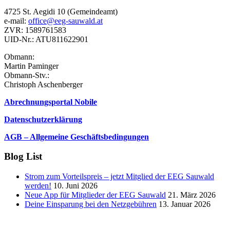
4725 St. Aegidi 10 (Gemeindeamt)
e-mail:
office@eeg-sauwald.at
ZVR: 1589761583
UID-Nr.: ATU811622901
Obmann:
Martin Paminger
Obmann-Stv.:
Christoph Aschenberger
Abrechnungsportal Nobile
Datenschutzerklärung
AGB – Allgemeine Geschäftsbedingungen
Blog List
Strom zum Vorteilspreis – jetzt Mitglied der EEG Sauwald
werden!
10. Juni 2026
Neue App für Mitglieder der EEG Sauwald
21. März 2026
Deine Einsparung bei den Netzgebühren
13. Januar 2026