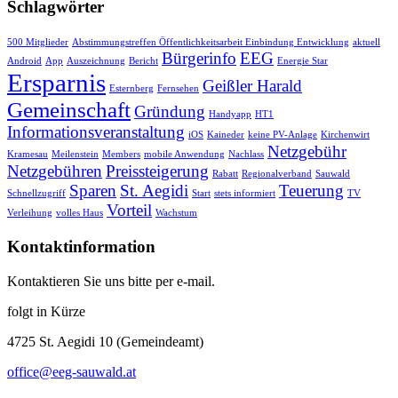
Schlagwörter
500 Mitglieder
Abstimmungstreffen Öffentlichkeitsarbeit Einbindung Entwicklung
aktuell
Bürgerinfo
EEG
Android
App
Auszeichnung
Bericht
Energie Star
Ersparnis
Geißler Harald
Esternberg
Fernsehen
Gemeinschaft
Gründung
Handyapp
HT1
Informationsveranstaltung
iOS
Kaineder
keine PV-Anlage
Kirchenwirt
Netzgebühr
Kramesau
Meilenstein
Members
mobile Anwendung
Nachlass
Netzgebühren
Preissteigerung
Rabatt
Regionalverband
Sauwald
Sparen
St. Aegidi
Teuerung
Schnellzugriff
Start
stets informiert
TV
Vorteil
Verleihung
volles Haus
Wachstum
Kontaktinformation
Kontaktieren Sie uns bitte per e-mail.
folgt in Kürze
4725 St. Aegidi 10 (Gemeindeamt)
office@eeg-sauwald.at