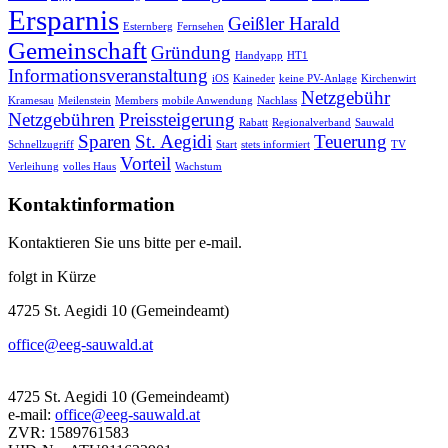
Ersparnis
Geißler Harald
Esternberg
Fernsehen
Gemeinschaft
Gründung
Handyapp
HT1
Informationsveranstaltung
iOS
Kaineder
keine PV-Anlage
Kirchenwirt
Netzgebühr
Kramesau
Meilenstein
Members
mobile Anwendung
Nachlass
Netzgebühren
Preissteigerung
Rabatt
Regionalverband
Sauwald
Sparen
St. Aegidi
Teuerung
Schnellzugriff
Start
stets informiert
TV
Vorteil
Verleihung
volles Haus
Wachstum
Kontaktinformation
Kontaktieren Sie uns bitte per e-mail.
folgt in Kürze
4725 St. Aegidi 10 (Gemeindeamt)
office@eeg-sauwald.at
4725 St. Aegidi 10 (Gemeindeamt)
e-mail:
office@eeg-sauwald.at
ZVR: 1589761583