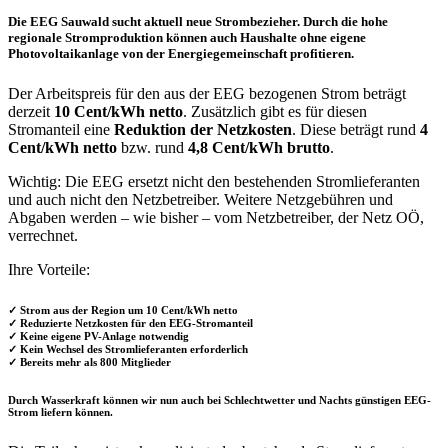
Die EEG Sauwald sucht aktuell neue Strombezieher. Durch die hohe
regionale Stromproduktion können auch Haushalte ohne eigene
Photovoltaikanlage von der Energiegemeinschaft profitieren.
Der Arbeitspreis für den aus der EEG bezogenen Strom beträgt
derzeit
10 Cent/kWh netto
. Zusätzlich gibt es für diesen
Stromanteil eine
Reduktion der Netzkosten
. Diese beträgt rund
4
Cent/kWh netto
bzw. rund
4,8 Cent/kWh brutto
.
Wichtig: Die EEG ersetzt nicht den bestehenden Stromlieferanten
und auch nicht den Netzbetreiber. Weitere Netzgebühren und
Abgaben werden – wie bisher – vom Netzbetreiber, der Netz OÖ,
verrechnet.
Ihre Vorteile:
✓ Strom aus der Region um
10 Cent/kWh netto
✓ Reduzierte Netzkosten für den EEG-Stromanteil
✓ Keine eigene PV-Anlage notwendig
✓ Kein Wechsel des Stromlieferanten erforderlich
✓ Bereits mehr als 800 Mitglieder
Durch Wasserkraft können wir nun auch bei Schlechtwetter und Nachts günstigen EEG-
Strom liefern können.