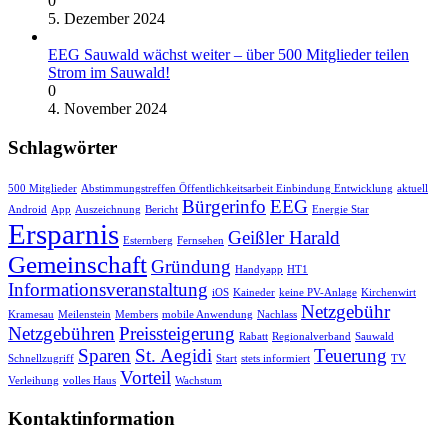
0
5. Dezember 2024
EEG Sauwald wächst weiter – über 500 Mitglieder teilen
Strom im Sauwald!
0
4. November 2024
Schlagwörter
500 Mitglieder
Abstimmungstreffen Öffentlichkeitsarbeit Einbindung Entwicklung
aktuell
Bürgerinfo
EEG
Android
App
Auszeichnung
Bericht
Energie Star
Ersparnis
Geißler Harald
Esternberg
Fernsehen
Gemeinschaft
Gründung
Handyapp
HT1
Informationsveranstaltung
iOS
Kaineder
keine PV-Anlage
Kirchenwirt
Netzgebühr
Kramesau
Meilenstein
Members
mobile Anwendung
Nachlass
Netzgebühren
Preissteigerung
Rabatt
Regionalverband
Sauwald
Sparen
St. Aegidi
Teuerung
Schnellzugriff
Start
stets informiert
TV
Vorteil
Verleihung
volles Haus
Wachstum
Kontaktinformation