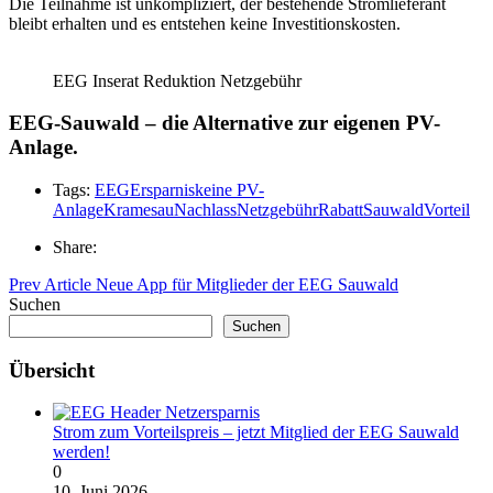
Die Teilnahme ist unkompliziert, der bestehende Stromlieferant
bleibt erhalten und es entstehen keine Investitionskosten.
EEG Inserat Reduktion Netzgebühr
EEG-Sauwald –
die
Alternative zur eigenen PV-
Anlage.
Tags:
EEG
Ersparnis
keine PV-
Anlage
Kramesau
Nachlass
Netzgebühr
Rabatt
Sauwald
Vorteil
Share:
Prev Article
Neue App für Mitglieder der EEG Sauwald
Suchen
Suchen
Übersicht
Strom zum Vorteilspreis – jetzt Mitglied der EEG Sauwald
werden!
0
10. Juni 2026