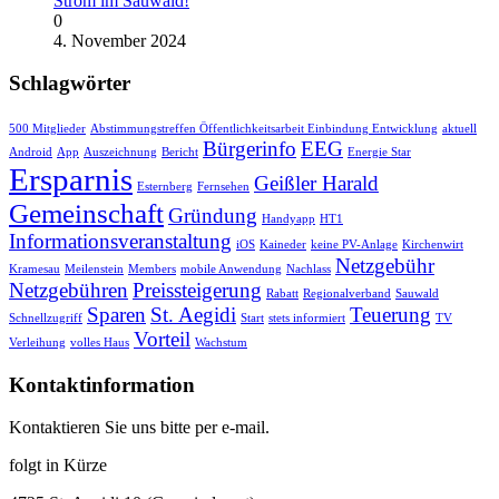
Strom im Sauwald!
0
4. November 2024
Schlagwörter
500 Mitglieder
Abstimmungstreffen Öffentlichkeitsarbeit Einbindung Entwicklung
aktuell
Bürgerinfo
EEG
Android
App
Auszeichnung
Bericht
Energie Star
Ersparnis
Geißler Harald
Esternberg
Fernsehen
Gemeinschaft
Gründung
Handyapp
HT1
Informationsveranstaltung
iOS
Kaineder
keine PV-Anlage
Kirchenwirt
Netzgebühr
Kramesau
Meilenstein
Members
mobile Anwendung
Nachlass
Netzgebühren
Preissteigerung
Rabatt
Regionalverband
Sauwald
Sparen
St. Aegidi
Teuerung
Schnellzugriff
Start
stets informiert
TV
Vorteil
Verleihung
volles Haus
Wachstum
Kontaktinformation
Kontaktieren Sie uns bitte per e-mail.
folgt in Kürze