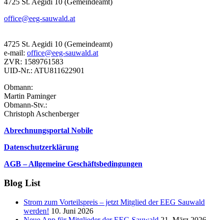
4725 St. Aegidi 10 (Gemeindeamt)
office@eeg-sauwald.at
4725 St. Aegidi 10 (Gemeindeamt)
e-mail:
office@eeg-sauwald.at
ZVR: 1589761583
UID-Nr.: ATU811622901
Obmann:
Martin Paminger
Obmann-Stv.:
Christoph Aschenberger
Abrechnungsportal Nobile
Datenschutzerklärung
AGB – Allgemeine Geschäftsbedingungen
Blog List
Strom zum Vorteilspreis – jetzt Mitglied der EEG Sauwald
werden!
10. Juni 2026
Neue App für Mitglieder der EEG Sauwald
21. März 2026