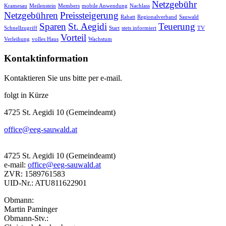
Netzgebühr
Kramesau
Meilenstein
Members
mobile Anwendung
Nachlass
Netzgebühren
Preissteigerung
Rabatt
Regionalverband
Sauwald
Sparen
St. Aegidi
Teuerung
Schnellzugriff
Start
stets informiert
TV
Vorteil
Verleihung
volles Haus
Wachstum
Kontaktinformation
Kontaktieren Sie uns bitte per e-mail.
folgt in Kürze
4725 St. Aegidi 10 (Gemeindeamt)
office@eeg-sauwald.at
4725 St. Aegidi 10 (Gemeindeamt)
e-mail:
office@eeg-sauwald.at
ZVR: 1589761583
UID-Nr.: ATU811622901
Obmann:
Martin Paminger
Obmann-Stv.: