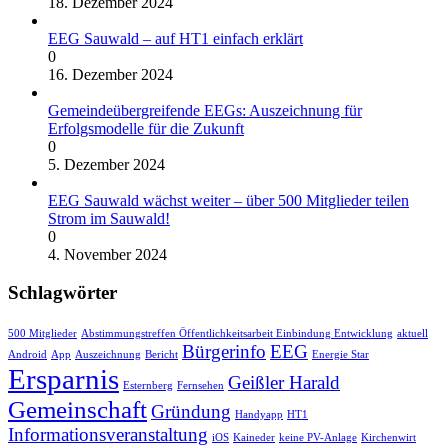
18. Dezember 2024
EEG Sauwald – auf HT1 einfach erklärt
0
16. Dezember 2024
Gemeindeübergreifende EEGs: Auszeichnung für
Erfolgsmodelle für die Zukunft
0
5. Dezember 2024
EEG Sauwald wächst weiter – über 500 Mitglieder teilen
Strom im Sauwald!
0
4. November 2024
Schlagwörter
500 Mitglieder
Abstimmungstreffen Öffentlichkeitsarbeit Einbindung Entwicklung
aktuell
Bürgerinfo
EEG
Android
App
Auszeichnung
Bericht
Energie Star
Ersparnis
Geißler Harald
Esternberg
Fernsehen
Gemeinschaft
Gründung
Handyapp
HT1
Informationsveranstaltung
iOS
Kaineder
keine PV-Anlage
Kirchenwirt