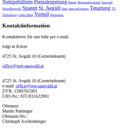
Netzgebühren
Preissteigerung
Rabatt
Regionalverband
Sauwald
Sparen
St. Aegidi
Teuerung
Schnellzugriff
Start
stets informiert
TV
Vorteil
Verleihung
volles Haus
Wachstum
Kontaktinformation
Kontaktieren Sie uns bitte per e-mail.
folgt in Kürze
4725 St. Aegidi 10 (Gemeindeamt)
office@eeg-sauwald.at
4725 St. Aegidi 10 (Gemeindeamt)
e-mail:
office@eeg-sauwald.at
ZVR: 1589761583
UID-Nr.: ATU811622901
Obmann:
Martin Paminger
Obmann-Stv.:
Christoph Aschenberger