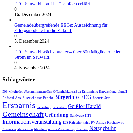
EEG Sauwald – auf HT1 einfach erklärt
0
16. Dezember 2024
Gemeindeübergreifende EEGs: Auszeichnung für
Erfolgsmodelle für die Zukunft
0
5. Dezember 2024
EEG Sauwald wächst weiter – über 500 Mitglieder teilen
Strom im Sauwald!
0
4. November 2024
Schlagwörter
500 Mitglieder
Abstimmungstreffen Öffentlichkeitsarbeit Einbindung Entwicklung
aktuell
Bürgerinfo
EEG
Android
App
Auszeichnung
Bericht
Energie Star
Ersparnis
Geißler Harald
Esternberg
Fernsehen
Gemeinschaft
Gründung
Handyapp
HT1
Informationsveranstaltung
iOS
Kaineder
keine PV-Anlage
Kirchenwirt
Netzgebühr
Kramesau
Meilenstein
Members
mobile Anwendung
Nachlass